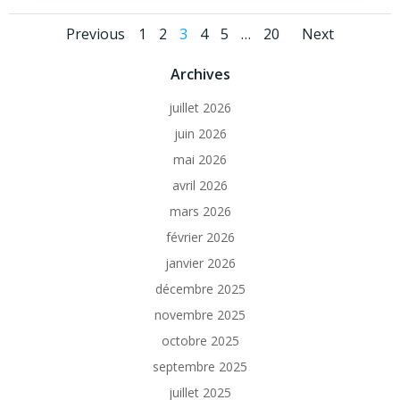
Posts
Posts
Posts
Page
Page
Page
Page
Page
Page
Previous
1
2
3
4
5
…
20
Next
navigation
navigation
navig
Archives
juillet 2026
juin 2026
mai 2026
avril 2026
mars 2026
février 2026
janvier 2026
décembre 2025
novembre 2025
octobre 2025
septembre 2025
juillet 2025