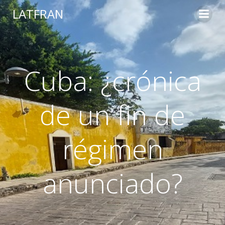
LATFRAN
Cuba: ¿crónica
de un fin de
régimen
anunciado?