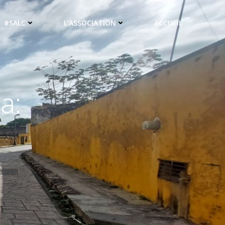
#SALC
L’ASSOCIATION
ACCUEIL
a: