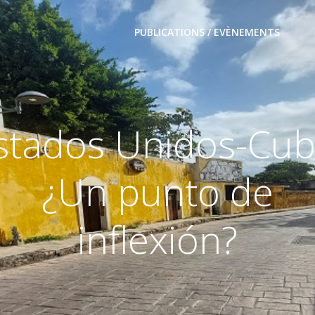
PUBLICATIONS / EVÈNEMENTS
stados Unidos-Cub
¿Un punto de
inflexión?