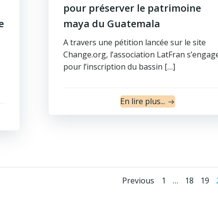
pour préserver le patrimoine
e
maya du Guatemala
A travers une pétition lancée sur le site
Change.org, l’association LatFran s’engag
pour l’inscription du bassin […]
En lire plus...
Posts
Posts
Page
Page
Pag
Previous
1
…
18
19
navigation
naviga