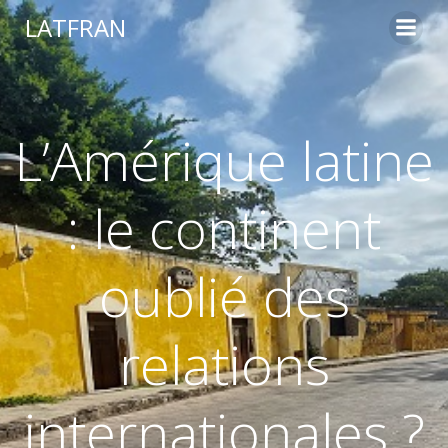
LATFRAN
L’Amérique latine
: le continent
oublié des
relations
internationales ?