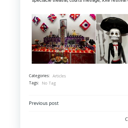
spectacle théâtral, courts métrage, XXe festival 
Categories:
Articles
Tags:
No Tag
Previous post
C