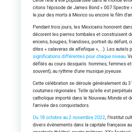
Cette fête a été popularisée dans le monde ent
citons l’épisode de James Bond « 007 Spectre »
le jour des morts à Mexico ou encore le film d’a
Pendant trois jours, les Mexicains honorent dans 
décorent les pierres tombales et construisent d
encens, bougies, friandises, portrait du défunt, c
dites « calaveras de alfeñique », …). Les autels
significations différentes pour chaque niveau.
Vé
défilés au cours desquels hommes, femmes et en
souvent), au rythme d’une musique joyeuse.
Cette célébration se déroule généralement du 3
coutumes régionales. Telle qu’elle est perpétuée 
catholique importé dans le Nouveau Monde et d
l’arrivée des conquistadors.
Du 18 octobre au 2 novembre 2022
, l’Institut 
divers évènements dans la capitale française aut