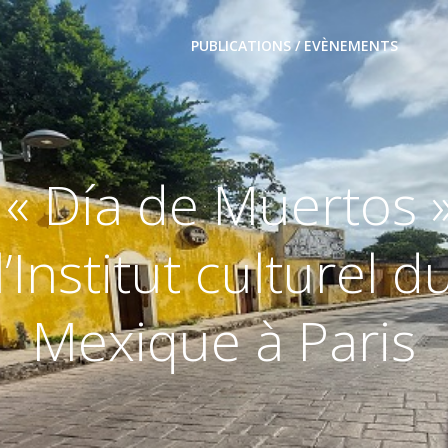
PUBLICATIONS / EVÈNEMENTS
 « Día de Muertos 
l’Institut culturel d
Mexique à Paris