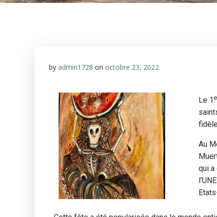
by
admin1728
on
octobre 23, 2022
e
Le 1
saint
fidèl
Au Me
Muert
qui a
l’UNE
Etats