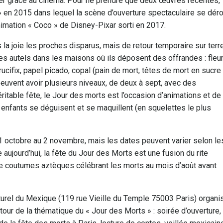
ier grâce au cinéma. Pour ne prendre que deux œuvres récentes,
 en 2015 dans lequel la scène d’ouverture spectaculaire se dér
nimation « Coco » de Disney-Pixar sorti en 2017.
la joie les proches disparus, mais de retour temporaire sur terre
es autels dans les maisons où ils déposent des offrandes : fleur
rucifix, papel picado, copal (pain de mort, têtes de mort en sucre
 peuvent avoir plusieurs niveaux, de deux à sept, avec des
ritable fête, le Jour des morts est l’occasion d’animations et de
fants se déguisent et se maquillent (en squelettes le plus
1 octobre au 2 novembre, mais les dates peuvent varier selon le
aujourd’hui, la fête du Jour des Morts est une fusion du rite
e coutumes aztèques célébrant les morts au mois d’août avant
culturel du Mexique (119 rue Vieille du Temple 75003 Paris) organi
our de la thématique du « Jour des Morts » : soirée d’ouverture,