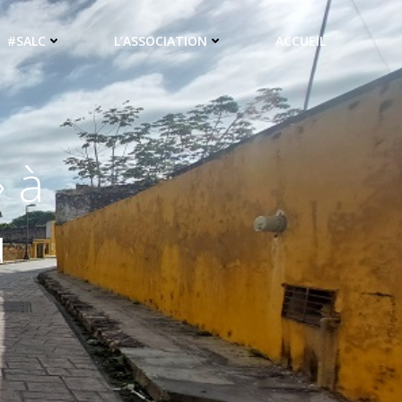
#SALC
L’ASSOCIATION
ACCUEIL
» à
u