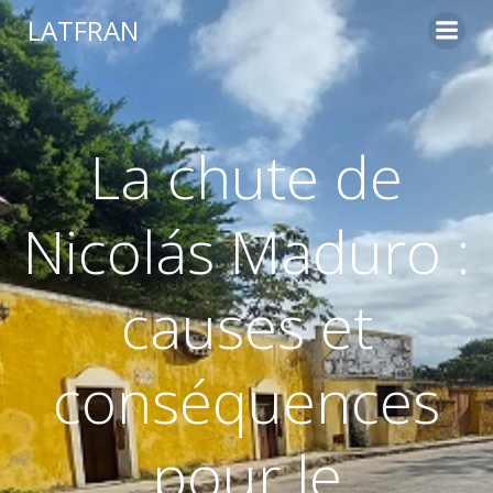
LATFRAN
La chute de
Nicolás Maduro :
causes et
conséquences
pour le