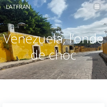
LATFRAN
Venezuela, l’onde
de choc