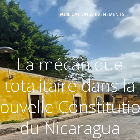
PUBLICATIONS / EVÈNEMENTS
La mécanique
totalitaire dans la
ouvelle Constituti
du Nicaragua