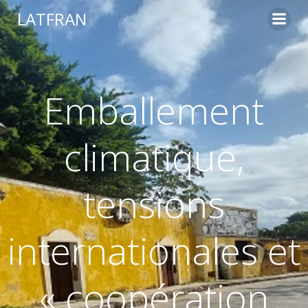
LATFRAN
Emballement
climatique,
tensions
internationales et
« coopération