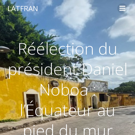
LATFRAN
Réélection du
président Daniel
Noboa :
l’Équateur au
pied du mur