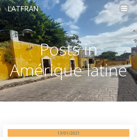
Aller
LATFRAN
au
contenu
Posts in
Amérique latine
13/01/2021