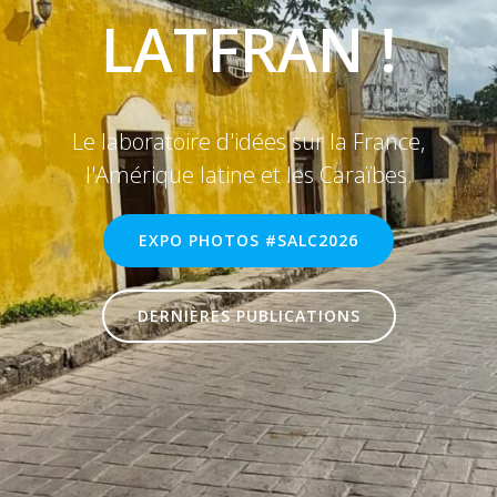
LATFRAN !
Le laboratoire d'idées sur la France,
l'Amérique latine et les Caraïbes.
EXPO PHOTOS #SALC2026
DERNIÈRES PUBLICATIONS