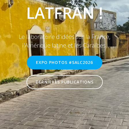
LATFRAN !
Le laboratoire d'idées sur la France,
l'Amérique latine et les Caraïbes.
EXPO PHOTOS #SALC2026
DERNIÈRES PUBLICATIONS