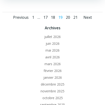
Posts
Posts
Post
Page
Page
Page
Page
Page
Page
Previous
1
…
17
18
19
20
21
Next
navigation
navigation
navi
Archives
juillet 2026
juin 2026
mai 2026
avril 2026
mars 2026
février 2026
janvier 2026
décembre 2025
novembre 2025
octobre 2025
septembre 2025