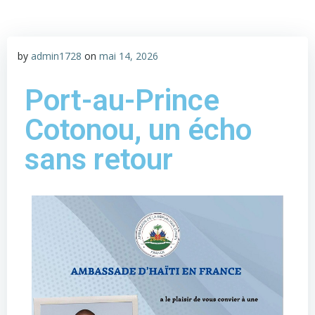
by
admin1728
on
mai 14, 2026
Port-au-Prince
Cotonou, un écho
sans retour