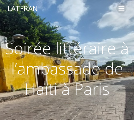
LATFRAN
Soirée littéraire à
l’ambassade de
Haïti à Paris