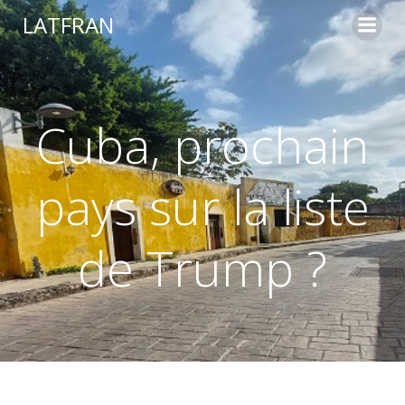
LATFRAN
Cuba, prochain
pays sur la liste
de Trump ?