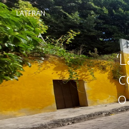
LATFRAN
‘
c
o