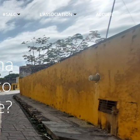
#SALC
L’ASSOCIATION
ACCUEIL
ha
co
e?