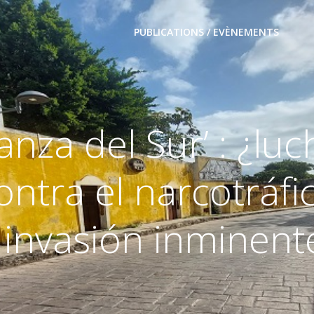
PUBLICATIONS / EVÈNEMENTS
Lanza del Sur’ : ¿luc
ontra el narcotráfi
 invasión inminent