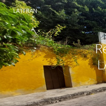
LATFRAN
R
L