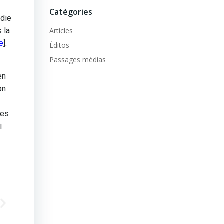
Catégories
édie
Articles
 la
e
].
Éditos
Passages médias
en
on
ues
i