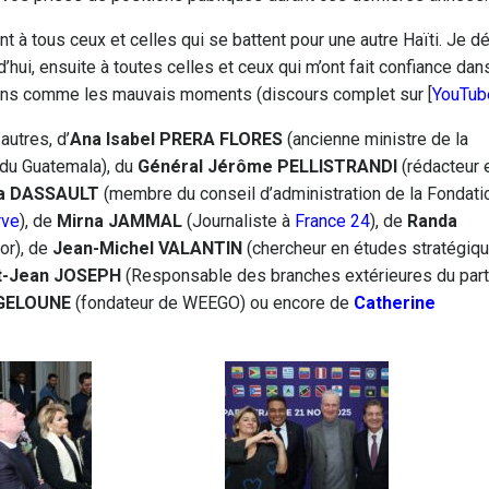
nt à tous ceux et celles qui se battent pour une autre Haïti. Je d
’hui, ensuite à toutes celles et ceux qui m’ont fait confiance dans
 bons comme les mauvais moments (discours complet sur [
YouTub
autres, d’
Ana Isabel PRERA FLORES
(ancienne ministre de la
 du Guatemala), du
Général Jérôme PELLISTRANDI
(rédacteur 
a DASSAULT
(membre du conseil d’administration de la Fondati
rve
), de
Mirna JAMMAL
(Journaliste à
France 24
), de
Randa
or), de
Jean-Michel VALANTIN
(chercheur en études stratégiq
t-Jean JOSEPH
(Responsable des branches extérieures du part
 GELOUNE
(fondateur de WEEGO) ou encore de
Catherine