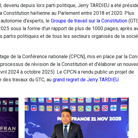
0, devenu depuis lors parti politique, Jerry TARDIEU a été présid
 Constitution haïtienne au Parlement entre 2018 et 2020. Plus
 autonome d’experts, le
Groupe de travail sur la Constitution
(GTC
r 2025 sous la forme d’un rapport de plus de 1000 pages, après av
es partis politiques et de tous les secteurs organisés de la soci
tage de la Conférence nationale (CPCN), mis en place par la Con
e processus de révision de la Constitution et d’élaborer un nouve
(avril 2024 à octobre 2025). Le CPCN a rendu public un projet de
e des travaux du GTC, au
grand regret de Jerry TARDIEU
.