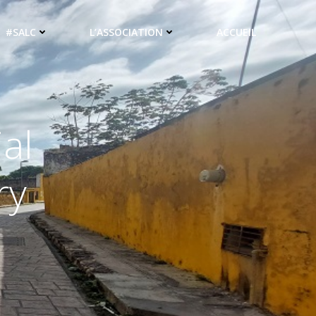
#SALC
L’ASSOCIATION
ACCUEIL
al
ry