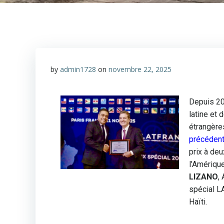
by
admin1728
on
novembre 22, 2025
Depuis 20
latine et 
étrangères
précédent
prix à de
l’Amériqu
LIZANO
,
spécial 
Haïti.