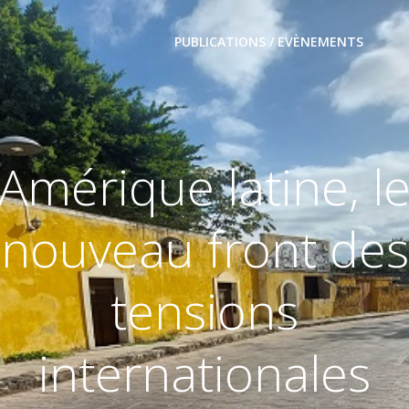
PUBLICATIONS / EVÈNEMENTS
Amérique latine, l
nouveau front des
tensions
internationales