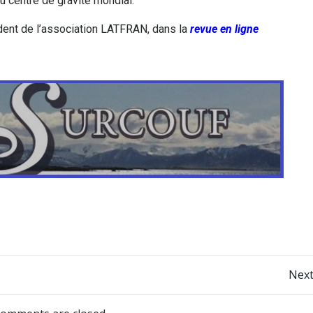
u centre de gravité mondial.
dent de l’association LATFRAN, dans la
revue en ligne
Next