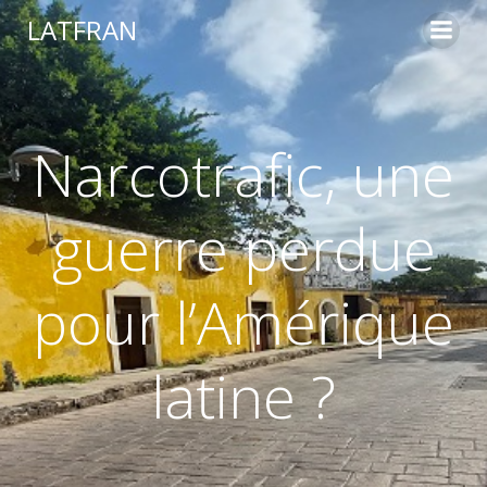
LATFRAN
Narcotrafic, une
guerre perdue
pour l’Amérique
latine ?