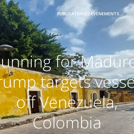
PUBLICATIONS / EVÈNEMENTS
unning for Madur
rump targets vesse
off Venezuela,
Colombia