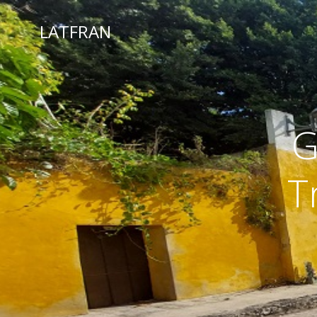
LATFRAN
G
T