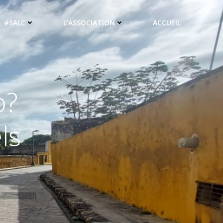
#SALC
L’ASSOCIATION
ACCUEIL
o?
ls