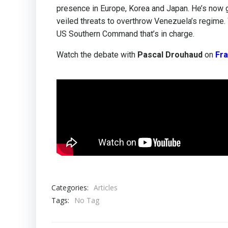
presence in Europe, Korea and Japan. He’s now g
veiled threats to overthrow Venezuela’s regime. 
US Southern Command that’s in charge.
Watch the debate with
Pascal Drouhaud
on
Fra
Categories:
Articles
Tags:
No Tag