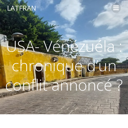
LATFRAN
USA- Vénézuéla :
chronique d’un
conflit annoncé ?