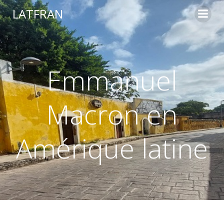
LATFRAN
Emmanuel
Macron en
Amérique latine