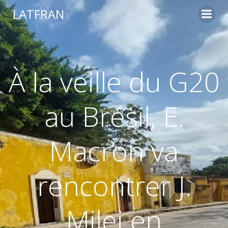
LATFRAN
À la veille du G20
au Brésil, E.
Macron va
rencontrer J.
Milei en