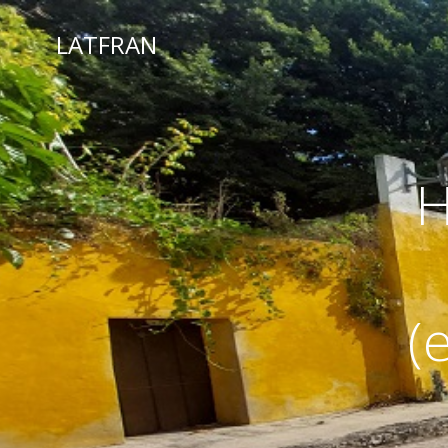
LATFRAN
H
(