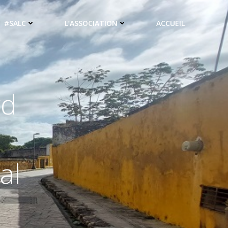
#SALC
L’ASSOCIATION
ACCUEIL
rd
al