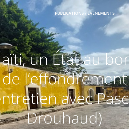
PUBLICATIONS / EVÈNEMENTS
aïti, un État au bo
de l’effondrement
entretien avec Pasc
Drouhaud)