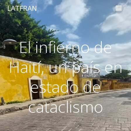
LATFRAN
El infierno de
Haití, un país en
estado de
cataclismo