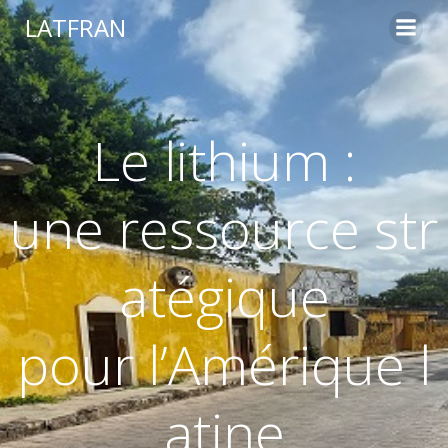
LATFRAN
Le lithium :
une ressource str
atégique
pour l’Amérique l
atine